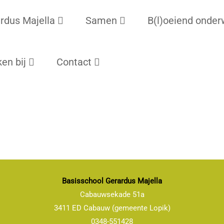
rdus Majella
Samen
B(l)oeiend onder
en bij
Contact
Basisschool Gerardus Majella
Cabauwsekade 51a
3411 ED Cabauw (gemeente Lopik)
0348-551428