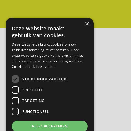
g
e
m
×
e
Deze website maakt
gebruik van cookies.
e
n
Deze website gebruikt cookies om uw
gebruikerservaring te verbeteren. Door
t
onze website te gebruiken, stemt u in met
e
alle cookies in overeenstemming met ons
L
Cookiebeleid.
Lees verder
o
STRIKT NOODZAKELIJK
p
PRESTATIE
i
k
TARGETING
)
FUNCTIONEEL
0
3
ALLES ACCEPTEREN
4