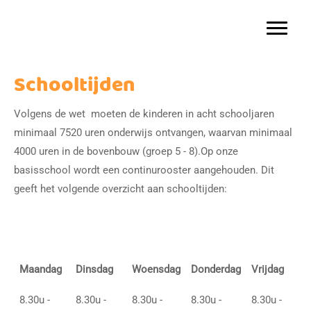
Basisschool Gerardus Majella
Door
naar
Toggle 
de
hoofd
Schooltijden
inhoud
Volgens de wet moeten de kinderen in acht schooljaren
minimaal 7520 uren onderwijs ontvangen, waarvan minimaal
4000 uren in de bovenbouw (groep 5 - 8).Op onze
basisschool wordt een continurooster aangehouden. Dit
geeft het volgende overzicht aan schooltijden:
Maandag
Dinsdag
Woensdag
Donderdag
Vrijdag
8.30u -
8.30u -
8.30u -
8.30u -
8.30u -