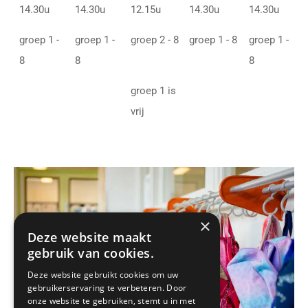
14.30u
14.30u
12.15u
14.30u
14.30u
groep 1 -
groep 1 -
groep 2 - 8
groep 1 - 8
groep 1 -
8
8
8
groep 1 is
vrij
×
Deze website maakt
gebruik van cookies.
Deze website gebruikt cookies om uw
gebruikerservaring te verbeteren. Door
onze website te gebruiken, stemt u in met