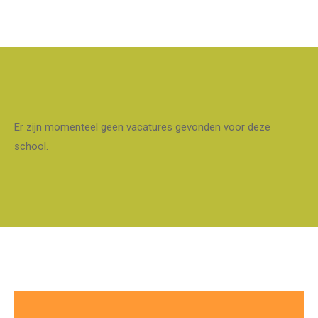
Er zijn momenteel geen vacatures gevonden voor deze
school.