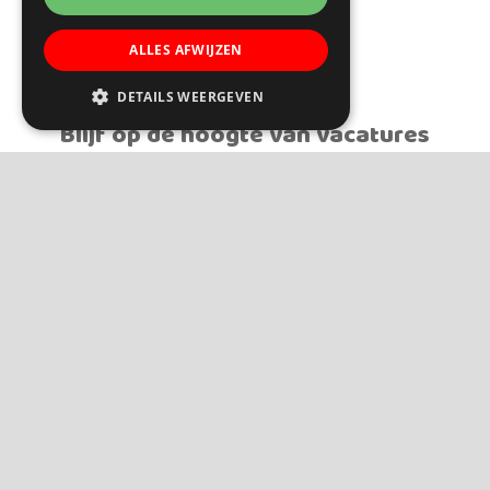
ALLES AFWIJZEN
DETAILS WEERGEVEN
Blijf op de hoogte van vacatures
Wil je als eerste op de hoogte zijn van vacatures op Gerardus
Majella en andere scholen binnen Trinamiek? Meld je dan aan
voor de job alert en ontvang vacatures, aankomende
kennismakingsevents en inspirerende verhalen van
Trinamiekers in je mailbox.
Meld je aan voor de Job Alert