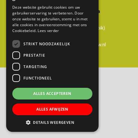
Deze website gebruikt cookies om uw
Basisschool Gerardus Majella
gebruikerservaring te verbeteren. Door
onze website te gebruiken, stemt u in met
Cabauwsekade 51a
alle cookies in overeenstemming met ons
3411 ED Cabauw (gemeente Lopik)
Cookiebeleid.
Lees verder
0348-551428
STRIKT NOODZAKELIJK
directie@gerardusmajella-cabauw.nl
PRESTATIE
B
TARGETING
a
FUNCTIONEEL
s
i
ALLES ACCEPTEREN
s
s
ALLES AFWIJZEN
c
h
DETAILS WEERGEVEN
o
o