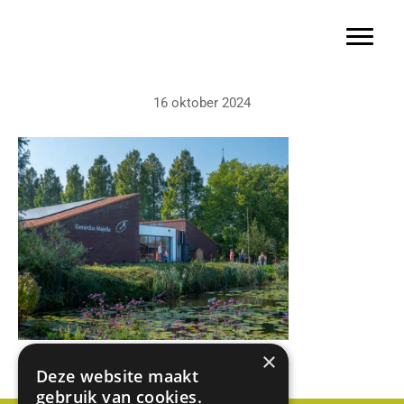
Basisschool Gerardus Majella
Door
naar
Toggle 
de
hoofd
16 oktober 2024
inhoud
×
Deze website maakt
gebruik van cookies.