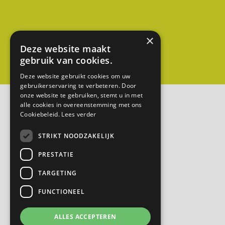
u
w
(
×
g
Deze website maakt
e
gebruik van cookies.
m
Deze website gebruikt cookies om uw
e
gebruikerservaring te verbeteren. Door
onze website te gebruiken, stemt u in met
e
alle cookies in overeenstemming met ons
n
Cookiebeleid.
Lees verder
t
STRIKT NOODZAKELIJK
e
L
PRESTATIE
o
TARGETING
p
i
FUNCTIONEEL
k
ALLES ACCEPTEREN
)