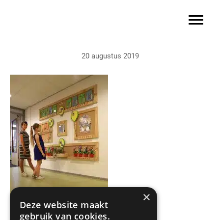
Basisschool Gerardus Majella
Door
naar
Toggle 
de
hoofd
20 augustus 2019
inhoud
×
Deze website maakt
gebruik van cookies.