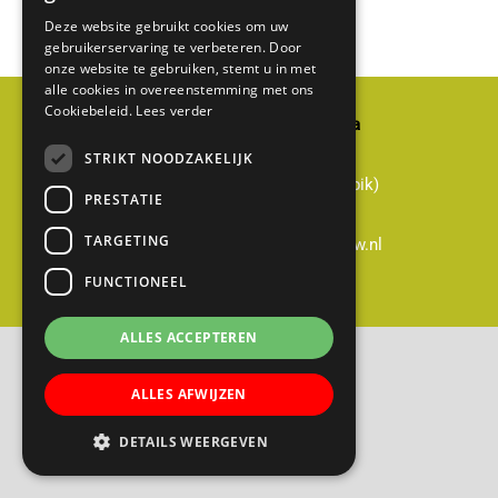
Deze website gebruikt cookies om uw
gebruikerservaring te verbeteren. Door
onze website te gebruiken, stemt u in met
alle cookies in overeenstemming met ons
Cookiebeleid.
Lees verder
Basisschool Gerardus Majella
Cabauwsekade 51a
STRIKT NOODZAKELIJK
3411 ED Cabauw (gemeente Lopik)
PRESTATIE
0348-551428
TARGETING
directie@gerardusmajella-cabauw.nl
FUNCTIONEEL
B
ALLES ACCEPTEREN
a
s
ALLES AFWIJZEN
i
s
DETAILS WEERGEVEN
s
c