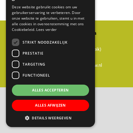
Deze website gebruikt cookies om uw
gebruikerservaring te verbeteren. Door
onze website te gebruiken, stemt u in met
alle cookies in overeenstemming met ons
Cookiebeleid.
Lees verder
Basisschool Gerardus Majella
Cabauwsekade 51a
STRIKT NOODZAKELIJK
3411 ED Cabauw (gemeente Lopik)
PRESTATIE
0348-551428
TARGETING
directie@gerardusmajella-cabauw.nl
FUNCTIONEEL
B
ALLES ACCEPTEREN
a
s
ALLES AFWIJZEN
i
s
DETAILS WEERGEVEN
s
c