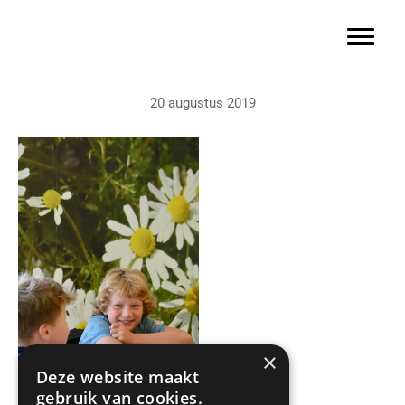
Basisschool Gerardus Majella
Door
naar
Toggle 
de
hoofd
20 augustus 2019
inhoud
×
Deze website maakt
gebruik van cookies.