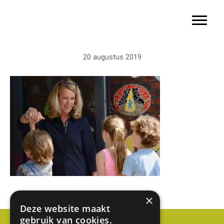
Basisschool Gerardus Majella
Door
naar
Toggle 
de
hoofd
20 augustus 2019
inhoud
×
Deze website maakt
gebruik van cookies.