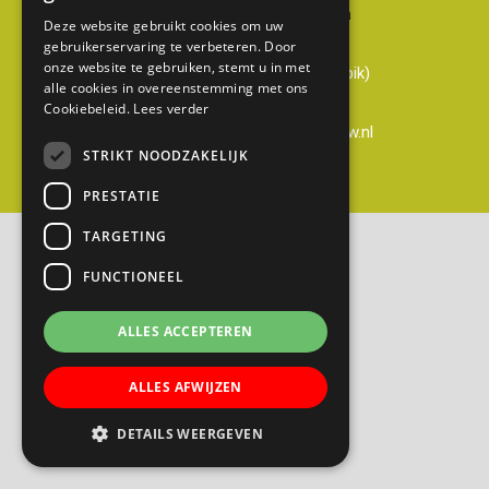
Basisschool Gerardus Majella
Deze website gebruikt cookies om uw
Cabauwsekade 51a
gebruikerservaring te verbeteren. Door
onze website te gebruiken, stemt u in met
3411 ED Cabauw (gemeente Lopik)
alle cookies in overeenstemming met ons
0348-551428
Cookiebeleid.
Lees verder
directie@gerardusmajella-cabauw.nl
STRIKT NOODZAKELIJK
B
PRESTATIE
a
TARGETING
s
FUNCTIONEEL
i
s
ALLES ACCEPTEREN
s
c
ALLES AFWIJZEN
h
o
DETAILS WEERGEVEN
o
l