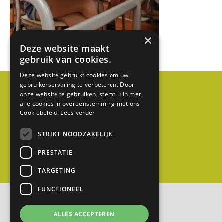
1
E
D
×
Deze website maakt
C
gebruik van cookies.
a
b
Deze website gebruikt cookies om uw
gebruikerservaring te verbeteren. Door
a
onze website te gebruiken, stemt u in met
u
alle cookies in overeenstemming met ons
Cookiebeleid.
Lees verder
w
(
STRIKT NOODZAKELIJK
g
PRESTATIE
e
m
TARGETING
e
FUNCTIONEEL
e
n
ALLES ACCEPTEREN
t