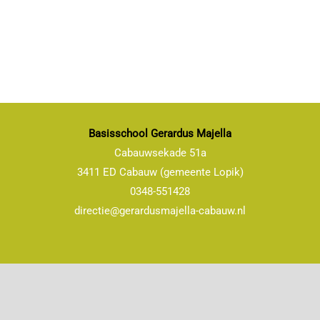
Basisschool Gerardus Majella
Cabauwsekade 51a
3411 ED Cabauw (gemeente Lopik)
0348-551428
directie@gerardusmajella-cabauw.nl