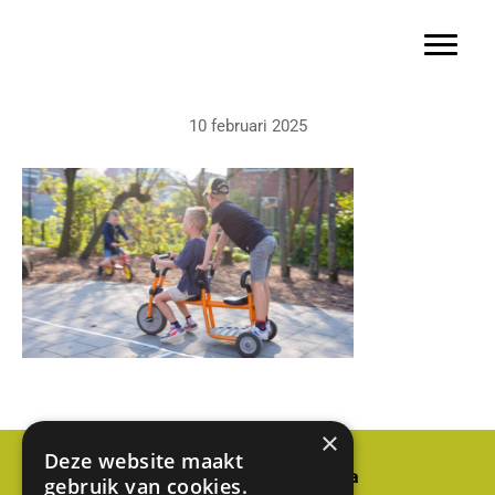
Basisschool Gerardus Majella
Door
naar
Toggle 
de
hoofd
10 februari 2025
inhoud
×
Deze website maakt
Basisschool Gerardus Majella
gebruik van cookies.