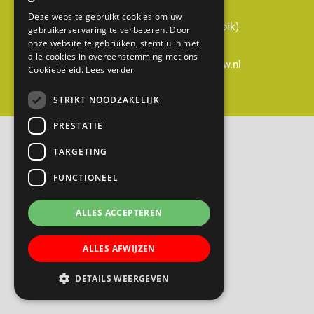
Cabauwsekade 51a
Deze website gebruikt cookies om uw
3411 ED Cabauw (gemeente Lopik)
gebruikerservaring te verbeteren. Door
onze website te gebruiken, stemt u in met
0348-551428
alle cookies in overeenstemming met ons
directie@gerardusmajella-cabauw.nl
Cookiebeleid.
Lees verder
STRIKT NOODZAKELIJK
B
a
PRESTATIE
s
TARGETING
i
FUNCTIONEEL
s
s
ALLES ACCEPTEREN
c
h
ALLES AFWIJZEN
o
o
DETAILS WEERGEVEN
l
G