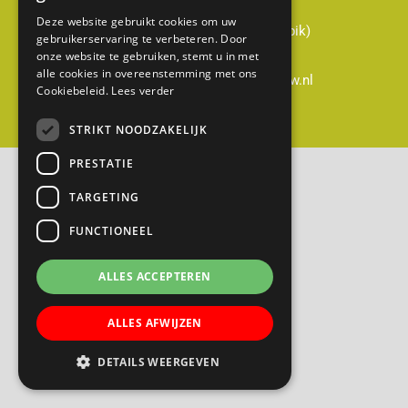
Cabauwsekade 51a
Deze website gebruikt cookies om uw
3411 ED Cabauw (gemeente Lopik)
gebruikerservaring te verbeteren. Door
0348-551428
onze website te gebruiken, stemt u in met
alle cookies in overeenstemming met ons
directie@gerardusmajella-cabauw.nl
Cookiebeleid.
Lees verder
STRIKT NOODZAKELIJK
B
a
PRESTATIE
s
TARGETING
i
s
FUNCTIONEEL
s
ALLES ACCEPTEREN
c
h
ALLES AFWIJZEN
o
o
DETAILS WEERGEVEN
l
G