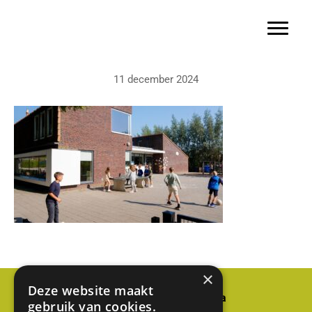
Basisschool Gerardus Majella
Door
naar
Toggle 
de
hoofd
11 december 2024
inhoud
×
Deze website maakt
Basisschool Gerardus Majella
gebruik van cookies.