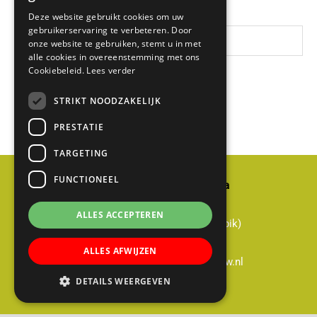
Deze website gebruikt cookies om uw
gebruikerservaring te verbeteren. Door
Zoek
onze website te gebruiken, stemt u in met
op
alle cookies in overeenstemming met ons
Cookiebeleid.
Lees verder
deze
Laatste nieuws:
website
STRIKT NOODZAKELIJK
PRESTATIE
TARGETING
FUNCTIONEEL
Basisschool Gerardus Majella
Cabauwsekade 51a
ALLES ACCEPTEREN
3411 ED Cabauw (gemeente Lopik)
0348-551428
ALLES AFWIJZEN
directie@gerardusmajella-cabauw.nl
DETAILS WEERGEVEN
B