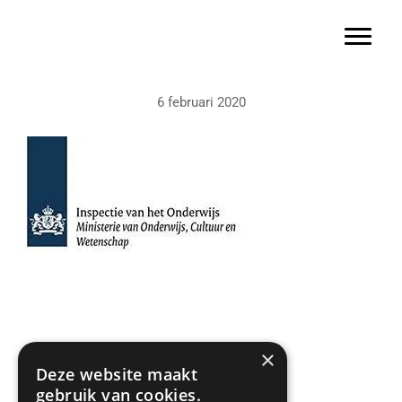
Basisschool Gerardus Majella
Door
naar
Toggle 
de
hoofd
6 februari 2020
inhoud
×
Deze website maakt
Zoeken:
gebruik van cookies.