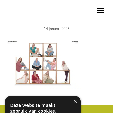
Basisschool Gerardus Majella
Door
naar
Toggle 
de
hoofd
14 januari 2026
inhoud
×
Deze website maakt
gebruik van cookies.