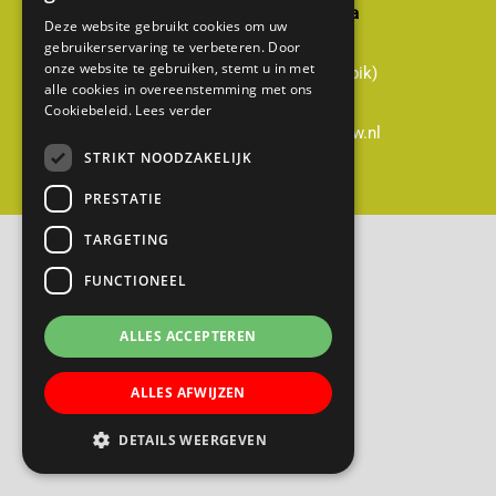
Basisschool Gerardus Majella
Deze website gebruikt cookies om uw
Cabauwsekade 51a
gebruikerservaring te verbeteren. Door
onze website te gebruiken, stemt u in met
3411 ED Cabauw (gemeente Lopik)
alle cookies in overeenstemming met ons
0348-551428
Cookiebeleid.
Lees verder
directie@gerardusmajella-cabauw.nl
STRIKT NOODZAKELIJK
B
PRESTATIE
a
TARGETING
s
FUNCTIONEEL
i
s
ALLES ACCEPTEREN
s
c
ALLES AFWIJZEN
h
o
DETAILS WEERGEVEN
o
l