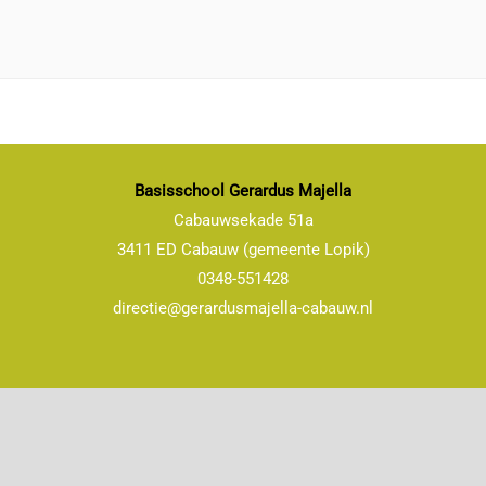
Basisschool Gerardus Majella
Cabauwsekade 51a
3411 ED Cabauw (gemeente Lopik)
0348-551428
directie@gerardusmajella-cabauw.nl