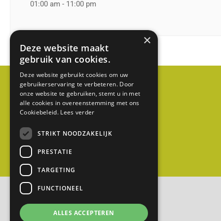
1
01:00 am - 11:00 pm
E
D
×
C
Deze website maakt
a
gebruik van cookies.
b
Deze website gebruikt cookies om uw
a
gebruikerservaring te verbeteren. Door
onze website te gebruiken, stemt u in met
u
alle cookies in overeenstemming met ons
w
Cookiebeleid.
Lees verder
(
STRIKT NOODZAKELIJK
g
e
PRESTATIE
m
TARGETING
e
e
FUNCTIONEEL
n
ALLES ACCEPTEREN
t