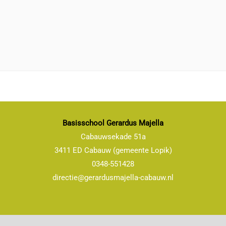
Basisschool Gerardus Majella
Cabauwsekade 51a
3411 ED Cabauw (gemeente Lopik)
0348-551428
directie@gerardusmajella-cabauw.nl