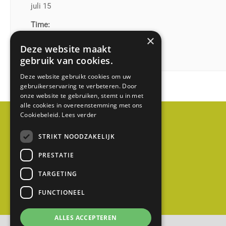
juli 15
4
1
Time:
1
×
01:00 am - 11:55 pm
Deze website maakt
E
gebruik van cookies.
D
Deze website gebruikt cookies om uw
C
gebruikerservaring te verbeteren. Door
a
onze website te gebruiken, stemt u in met
b
alle cookies in overeenstemming met ons
Cookiebeleid.
Lees verder
a
u
STRIKT NOODZAKELIJK
w
PRESTATIE
(
g
TARGETING
e
FUNCTIONEEL
m
e
ALLES ACCEPTEREN